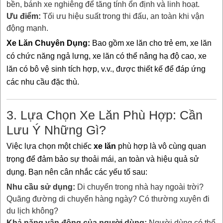
bền, bánh xe nghiêng để tăng tính ổn định và linh hoạt.
Ưu điểm:
Tối ưu hiệu suất trong thi đấu, an toàn khi vận
động mạnh.
Xe Lăn Chuyên Dụng:
Bao gồm xe lăn cho trẻ em, xe lăn
có chức năng ngả lưng, xe lăn có thể nâng hạ độ cao, xe
lăn có bô vệ sinh tích hợp, v.v., được thiết kế để đáp ứng
các nhu cầu đặc thù.
3. Lựa Chọn Xe Lăn Phù Hợp: Cần
Lưu Ý Những Gì?
Việc lựa chọn một chiếc
xe lăn
phù hợp là vô cùng quan
trọng để đảm bảo sự thoải mái, an toàn và hiệu quả sử
dụng. Bạn nên cân nhắc các yếu tố sau:
Nhu cầu sử dụng:
Di chuyển trong nhà hay ngoài trời?
Quãng đường di chuyển hàng ngày? Có thường xuyên đi
du lịch không?
Khả năng vận động của người dùng:
Người dùng có thể