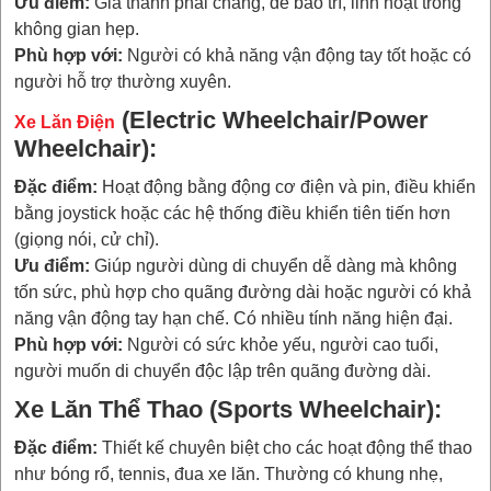
Ưu điểm:
Giá thành phải chăng, dễ bảo trì, linh hoạt trong
không gian hẹp.
Phù hợp với:
Người có khả năng vận động tay tốt hoặc có
người hỗ trợ thường xuyên.
(Electric Wheelchair/Power
Xe Lăn Điện
Wheelchair):
Đặc điểm:
Hoạt động bằng động cơ điện và pin, điều khiển
bằng joystick hoặc các hệ thống điều khiển tiên tiến hơn
(giọng nói, cử chỉ).
Ưu điểm:
Giúp người dùng di chuyển dễ dàng mà không
tốn sức, phù hợp cho quãng đường dài hoặc người có khả
năng vận động tay hạn chế. Có nhiều tính năng hiện đại.
Phù hợp với:
Người có sức khỏe yếu, người cao tuổi,
người muốn di chuyển độc lập trên quãng đường dài.
Xe Lăn Thể Thao (Sports Wheelchair):
Đặc điểm:
Thiết kế chuyên biệt cho các hoạt động thể thao
như bóng rổ, tennis, đua xe lăn. Thường có khung nhẹ,