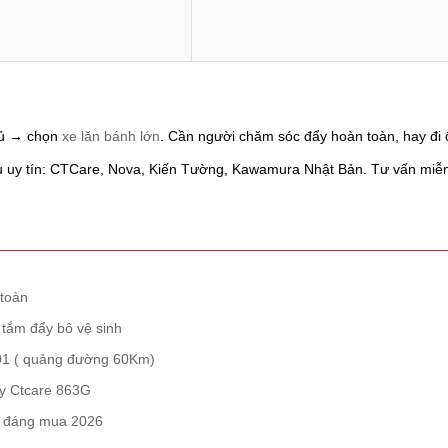
hủ → chọn
xe lăn bánh lớn
. Cần người chăm sóc đẩy hoàn toàn, hay đi 
ệu uy tín: CTCare, Nova, Kiến Tường, Kawamura Nhật Bản. Tư vấn miễ
 toàn
 tắm đẩy bô vệ sinh
e 01 ( quảng đường 60Km)
ay Ctcare 863G
hẹ đáng mua 2026