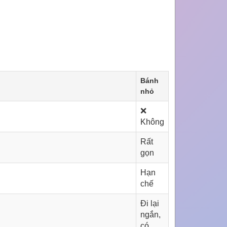
Bánh
nhỏ
❌
Không
Rất
gọn
Hạn
chế
Đi lại
ngắn,
có