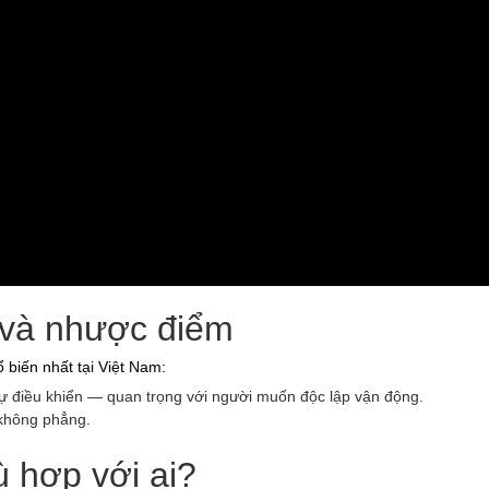
 và nhược điểm
ổ biến nhất tại Việt Nam:
tự điều khiển — quan trọng với người muốn độc lập vận động.
 không phẳng.
 hợp với ai?