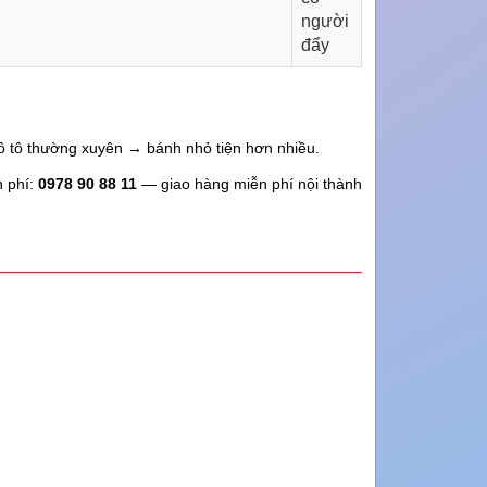
người
đẩy
ô tô thường xuyên → bánh nhỏ tiện hơn nhiều.
n phí:
0978 90 88 11
— giao hàng miễn phí nội thành